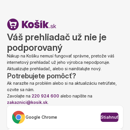
Váš prehliadač už nie je
podporovaný
Nákup na Košíku nemusí fungovať správne, pretože váš
internetový prehliadač už jeho výrobca nepodporuje.
Aktualizujte prehliadač, alebo si nainštalujte nový.
Potrebujete pomôcť?
Ak narazíte na problém alebo si na aktualizáciu netrúfate,
ozvite sa nám.
Zavolajte na
220 924 600
alebo napíšte na
zakaznici@kosik.sk
.
Google Chrome
Stiahnuť