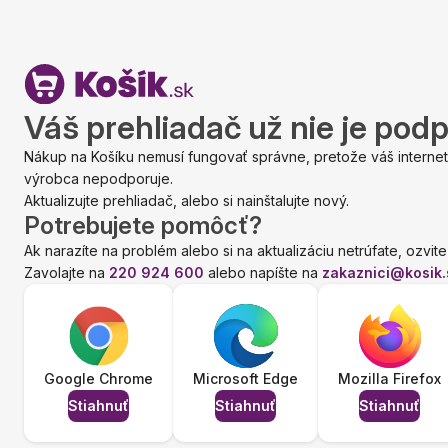
Váš prehliadač už nie je pod
Nákup na Košíku nemusí fungovať správne, pretože váš internet
výrobca nepodporuje.
Aktualizujte prehliadač, alebo si nainštalujte nový.
Potrebujete pomôcť?
Ak narazíte na problém alebo si na aktualizáciu netrúfate, ozvite
Zavolajte na
220 924 600
alebo napíšte na
zakaznici@kosik.
Google Chrome
Microsoft Edge
Mozilla Firefox
Stiahnuť
Stiahnuť
Stiahnuť