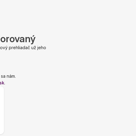
porovaný
ový prehliadač už jeho
 sa nám.
sk
.