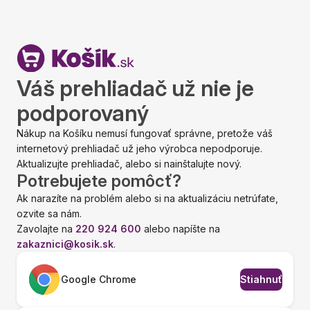
Váš prehliadač už nie je
podporovaný
Nákup na Košíku nemusí fungovať správne, pretože váš
internetový prehliadač už jeho výrobca nepodporuje.
Aktualizujte prehliadač, alebo si nainštalujte nový.
Potrebujete pomôcť?
Ak narazíte na problém alebo si na aktualizáciu netrúfate,
ozvite sa nám.
Zavolajte na
220 924 600
alebo napíšte na
zakaznici@kosik.sk
.
Google Chrome
Stiahnuť