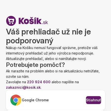
Váš prehliadač už nie je
podporovaný
Nákup na Košíku nemusí fungovať správne, pretože váš
internetový prehliadač už jeho výrobca nepodporuje.
Aktualizujte prehliadač, alebo si nainštalujte nový.
Potrebujete pomôcť?
Ak narazíte na problém alebo si na aktualizáciu netrúfate,
ozvite sa nám.
Zavolajte na
220 924 600
alebo napíšte na
zakaznici@kosik.sk
.
Google Chrome
Stiahnuť