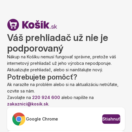
Váš prehliadač už nie je
podporovaný
Nákup na Košíku nemusí fungovať správne, pretože váš
internetový prehliadač už jeho výrobca nepodporuje.
Aktualizujte prehliadač, alebo si nainštalujte nový.
Potrebujete pomôcť?
Ak narazíte na problém alebo si na aktualizáciu netrúfate,
ozvite sa nám.
Zavolajte na
220 924 600
alebo napíšte na
zakaznici@kosik.sk
.
Google Chrome
Stiahnuť