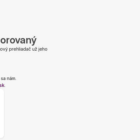
porovaný
ový prehliadač už jeho
 sa nám.
sk
.