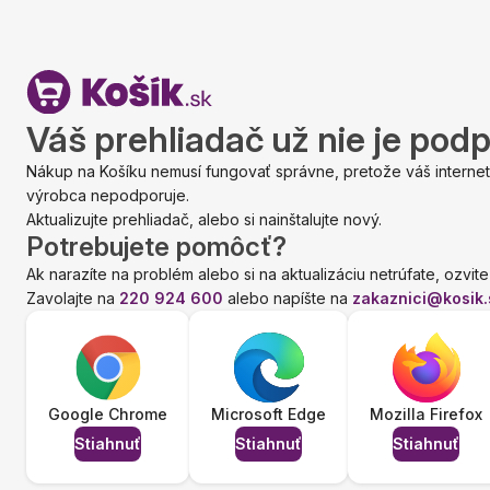
Váš prehliadač už nie je pod
Nákup na Košíku nemusí fungovať správne, pretože váš internet
výrobca nepodporuje.
Aktualizujte prehliadač, alebo si nainštalujte nový.
Potrebujete pomôcť?
Ak narazíte na problém alebo si na aktualizáciu netrúfate, ozvite
Zavolajte na
220 924 600
alebo napíšte na
zakaznici@kosik.
Google Chrome
Microsoft Edge
Mozilla Firefox
Stiahnuť
Stiahnuť
Stiahnuť