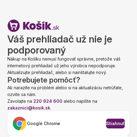
Váš prehliadač už nie je
podporovaný
Nákup na Košíku nemusí fungovať správne, pretože váš
internetový prehliadač už jeho výrobca nepodporuje.
Aktualizujte prehliadač, alebo si nainštalujte nový.
Potrebujete pomôcť?
Ak narazíte na problém alebo si na aktualizáciu netrúfate,
ozvite sa nám.
Zavolajte na
220 924 600
alebo napíšte na
zakaznici@kosik.sk
.
Google Chrome
Stiahnuť