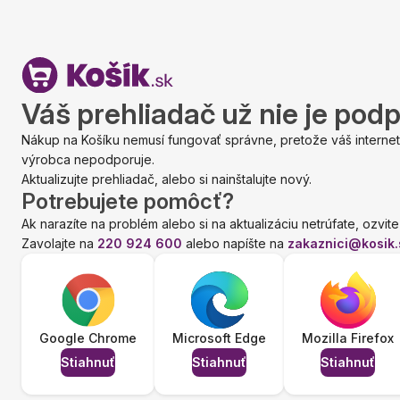
Váš prehliadač už nie je pod
Nákup na Košíku nemusí fungovať správne, pretože váš internet
výrobca nepodporuje.
Aktualizujte prehliadač, alebo si nainštalujte nový.
Potrebujete pomôcť?
Ak narazíte na problém alebo si na aktualizáciu netrúfate, ozvite
Zavolajte na
220 924 600
alebo napíšte na
zakaznici@kosik.
Google Chrome
Microsoft Edge
Mozilla Firefox
Stiahnuť
Stiahnuť
Stiahnuť