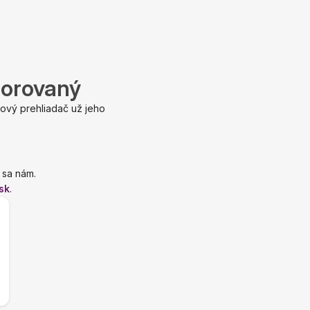
porovaný
ový prehliadač už jeho
 sa nám.
sk
.