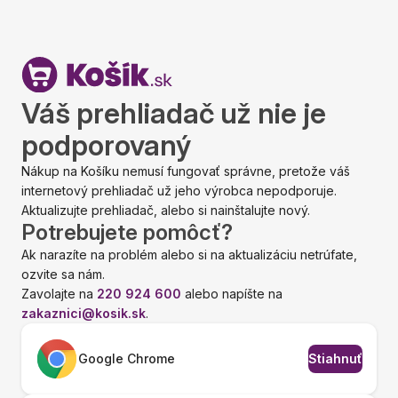
Váš prehliadač už nie je
podporovaný
Nákup na Košíku nemusí fungovať správne, pretože váš
internetový prehliadač už jeho výrobca nepodporuje.
Aktualizujte prehliadač, alebo si nainštalujte nový.
Potrebujete pomôcť?
Ak narazíte na problém alebo si na aktualizáciu netrúfate,
ozvite sa nám.
Zavolajte na
220 924 600
alebo napíšte na
zakaznici@kosik.sk
.
Google Chrome
Stiahnuť