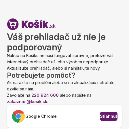
Váš prehliadač už nie je
podporovaný
Nákup na Košíku nemusí fungovať správne, pretože váš
internetový prehliadač už jeho výrobca nepodporuje.
Aktualizujte prehliadač, alebo si nainštalujte nový.
Potrebujete pomôcť?
Ak narazíte na problém alebo si na aktualizáciu netrúfate,
ozvite sa nám.
Zavolajte na
220 924 600
alebo napíšte na
zakaznici@kosik.sk
.
Google Chrome
Stiahnuť