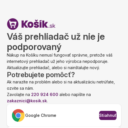
Váš prehliadač už nie je
podporovaný
Nákup na Košíku nemusí fungovať správne, pretože váš
internetový prehliadač už jeho výrobca nepodporuje.
Aktualizujte prehliadač, alebo si nainštalujte nový.
Potrebujete pomôcť?
Ak narazíte na problém alebo si na aktualizáciu netrúfate,
ozvite sa nám.
Zavolajte na
220 924 600
alebo napíšte na
zakaznici@kosik.sk
.
Google Chrome
Stiahnuť