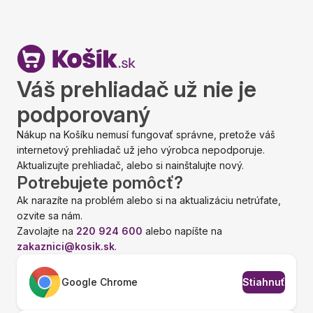
Váš prehliadač už nie je
podporovaný
Nákup na Košíku nemusí fungovať správne, pretože váš
internetový prehliadač už jeho výrobca nepodporuje.
Aktualizujte prehliadač, alebo si nainštalujte nový.
Potrebujete pomôcť?
Ak narazíte na problém alebo si na aktualizáciu netrúfate,
ozvite sa nám.
Zavolajte na
220 924 600
alebo napíšte na
zakaznici@kosik.sk
.
Google Chrome
Stiahnuť