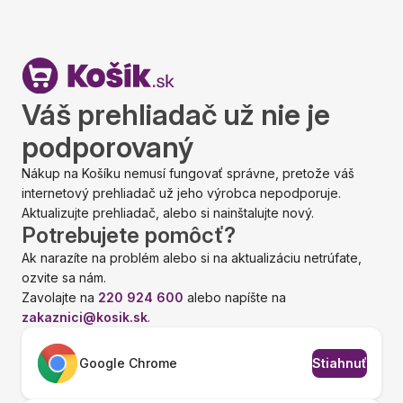
Váš prehliadač už nie je
podporovaný
Nákup na Košíku nemusí fungovať správne, pretože váš
internetový prehliadač už jeho výrobca nepodporuje.
Aktualizujte prehliadač, alebo si nainštalujte nový.
Potrebujete pomôcť?
Ak narazíte na problém alebo si na aktualizáciu netrúfate,
ozvite sa nám.
Zavolajte na
220 924 600
alebo napíšte na
zakaznici@kosik.sk
.
Google Chrome
Stiahnuť