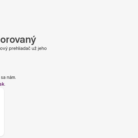
porovaný
ový prehliadač už jeho
 sa nám.
sk
.