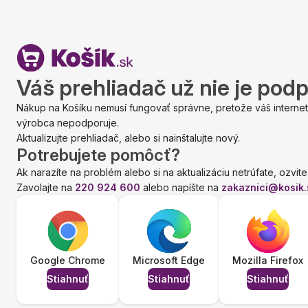
Váš prehliadač už nie je pod
Nákup na Košíku nemusí fungovať správne, pretože váš internet
výrobca nepodporuje.
Aktualizujte prehliadač, alebo si nainštalujte nový.
Potrebujete pomôcť?
Ak narazíte na problém alebo si na aktualizáciu netrúfate, ozvite
Zavolajte na
220 924 600
alebo napíšte na
zakaznici@kosik.
Google Chrome
Microsoft Edge
Mozilla Firefox
Stiahnuť
Stiahnuť
Stiahnuť