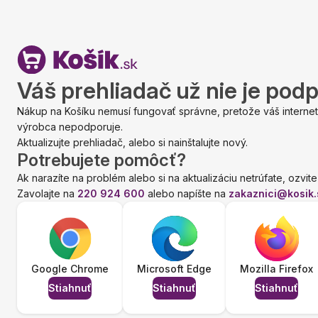
Váš prehliadač už nie je pod
Nákup na Košíku nemusí fungovať správne, pretože váš internet
výrobca nepodporuje.
Aktualizujte prehliadač, alebo si nainštalujte nový.
Potrebujete pomôcť?
Ak narazíte na problém alebo si na aktualizáciu netrúfate, ozvite
Zavolajte na
220 924 600
alebo napíšte na
zakaznici@kosik.
Google Chrome
Microsoft Edge
Mozilla Firefox
Stiahnuť
Stiahnuť
Stiahnuť