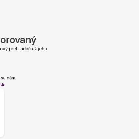
porovaný
ový prehliadač už jeho
 sa nám.
sk
.