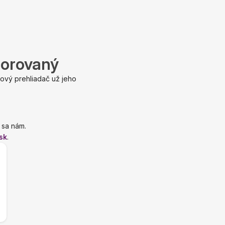
porovaný
ový prehliadač už jeho
 sa nám.
sk
.