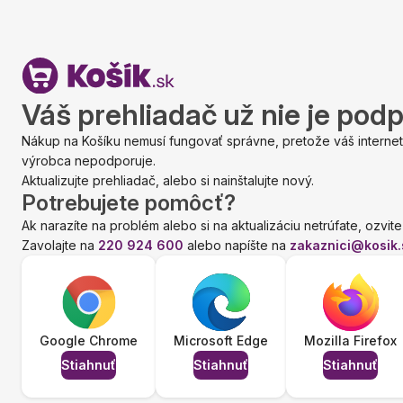
Váš prehliadač už nie je pod
Nákup na Košíku nemusí fungovať správne, pretože váš internet
výrobca nepodporuje.
Aktualizujte prehliadač, alebo si nainštalujte nový.
Potrebujete pomôcť?
Ak narazíte na problém alebo si na aktualizáciu netrúfate, ozvite
Zavolajte na
220 924 600
alebo napíšte na
zakaznici@kosik.
Google Chrome
Microsoft Edge
Mozilla Firefox
Stiahnuť
Stiahnuť
Stiahnuť