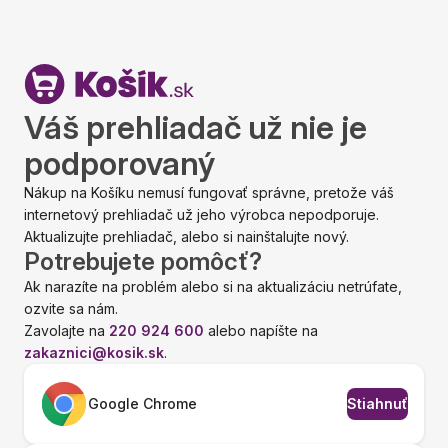
Váš prehliadač už nie je
podporovaný
Nákup na Košíku nemusí fungovať správne, pretože váš
internetový prehliadač už jeho výrobca nepodporuje.
Aktualizujte prehliadač, alebo si nainštalujte nový.
Potrebujete pomôcť?
Ak narazíte na problém alebo si na aktualizáciu netrúfate,
ozvite sa nám.
Zavolajte na
220 924 600
alebo napíšte na
zakaznici@kosik.sk
.
Google Chrome
Stiahnuť