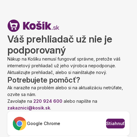
Váš prehliadač už nie je
podporovaný
Nákup na Košíku nemusí fungovať správne, pretože váš
internetový prehliadač už jeho výrobca nepodporuje.
Aktualizujte prehliadač, alebo si nainštalujte nový.
Potrebujete pomôcť?
Ak narazíte na problém alebo si na aktualizáciu netrúfate,
ozvite sa nám.
Zavolajte na
220 924 600
alebo napíšte na
zakaznici@kosik.sk
.
Google Chrome
Stiahnuť