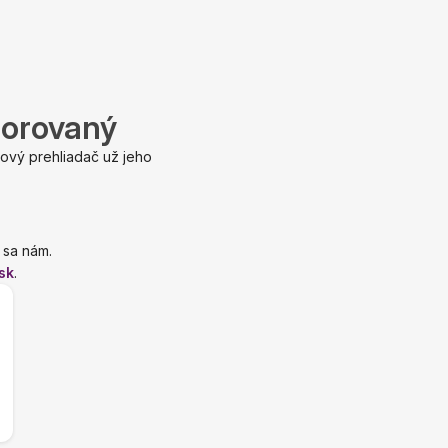
porovaný
ový prehliadač už jeho
 sa nám.
sk
.