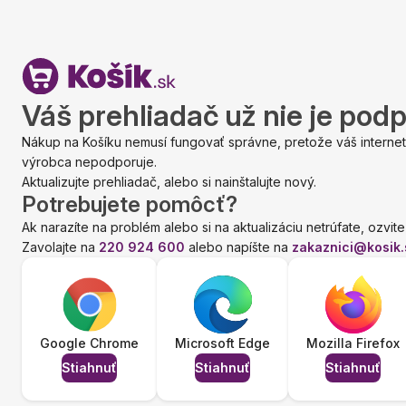
Váš prehliadač už nie je pod
Nákup na Košíku nemusí fungovať správne, pretože váš internet
výrobca nepodporuje.
Aktualizujte prehliadač, alebo si nainštalujte nový.
Potrebujete pomôcť?
Ak narazíte na problém alebo si na aktualizáciu netrúfate, ozvite
Zavolajte na
220 924 600
alebo napíšte na
zakaznici@kosik.
Google Chrome
Microsoft Edge
Mozilla Firefox
Stiahnuť
Stiahnuť
Stiahnuť