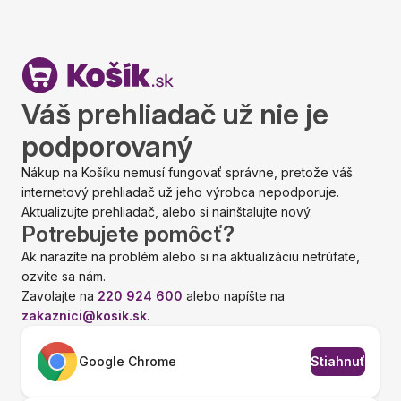
Váš prehliadač už nie je
podporovaný
Nákup na Košíku nemusí fungovať správne, pretože váš
internetový prehliadač už jeho výrobca nepodporuje.
Aktualizujte prehliadač, alebo si nainštalujte nový.
Potrebujete pomôcť?
Ak narazíte na problém alebo si na aktualizáciu netrúfate,
ozvite sa nám.
Zavolajte na
220 924 600
alebo napíšte na
zakaznici@kosik.sk
.
Google Chrome
Stiahnuť