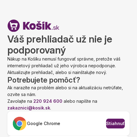
Váš prehliadač už nie je
podporovaný
Nákup na Košíku nemusí fungovať správne, pretože váš
internetový prehliadač už jeho výrobca nepodporuje.
Aktualizujte prehliadač, alebo si nainštalujte nový.
Potrebujete pomôcť?
Ak narazíte na problém alebo si na aktualizáciu netrúfate,
ozvite sa nám.
Zavolajte na
220 924 600
alebo napíšte na
zakaznici@kosik.sk
.
Google Chrome
Stiahnuť