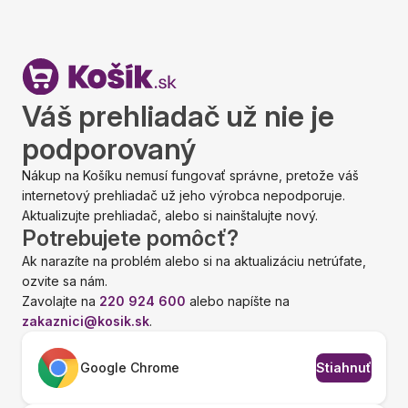
Váš prehliadač už nie je
podporovaný
Nákup na Košíku nemusí fungovať správne, pretože váš
internetový prehliadač už jeho výrobca nepodporuje.
Aktualizujte prehliadač, alebo si nainštalujte nový.
Potrebujete pomôcť?
Ak narazíte na problém alebo si na aktualizáciu netrúfate,
ozvite sa nám.
Zavolajte na
220 924 600
alebo napíšte na
zakaznici@kosik.sk
.
Google Chrome
Stiahnuť