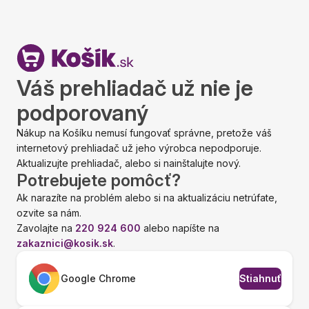
Váš prehliadač už nie je
podporovaný
Nákup na Košíku nemusí fungovať správne, pretože váš
internetový prehliadač už jeho výrobca nepodporuje.
Aktualizujte prehliadač, alebo si nainštalujte nový.
Potrebujete pomôcť?
Ak narazíte na problém alebo si na aktualizáciu netrúfate,
ozvite sa nám.
Zavolajte na
220 924 600
alebo napíšte na
zakaznici@kosik.sk
.
Google Chrome
Stiahnuť