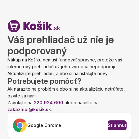
Váš prehliadač už nie je
podporovaný
Nákup na Košíku nemusí fungovať správne, pretože váš
internetový prehliadač už jeho výrobca nepodporuje.
Aktualizujte prehliadač, alebo si nainštalujte nový.
Potrebujete pomôcť?
Ak narazíte na problém alebo si na aktualizáciu netrúfate,
ozvite sa nám.
Zavolajte na
220 924 600
alebo napíšte na
zakaznici@kosik.sk
.
Google Chrome
Stiahnuť