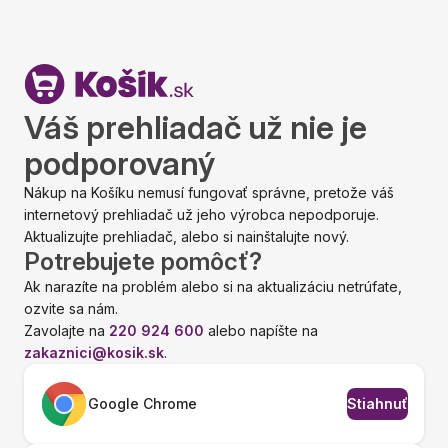
Váš prehliadač už nie je
podporovaný
Nákup na Košíku nemusí fungovať správne, pretože váš
internetový prehliadač už jeho výrobca nepodporuje.
Aktualizujte prehliadač, alebo si nainštalujte nový.
Potrebujete pomôcť?
Ak narazíte na problém alebo si na aktualizáciu netrúfate,
ozvite sa nám.
Zavolajte na
220 924 600
alebo napíšte na
zakaznici@kosik.sk
.
Google Chrome
Stiahnuť