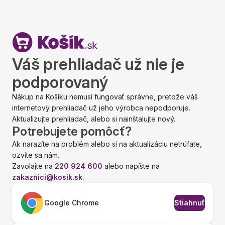
Váš prehliadač už nie je
podporovaný
Nákup na Košíku nemusí fungovať správne, pretože váš
internetový prehliadač už jeho výrobca nepodporuje.
Aktualizujte prehliadač, alebo si nainštalujte nový.
Potrebujete pomôcť?
Ak narazíte na problém alebo si na aktualizáciu netrúfate,
ozvite sa nám.
Zavolajte na
220 924 600
alebo napíšte na
zakaznici@kosik.sk
.
Google Chrome
Stiahnuť