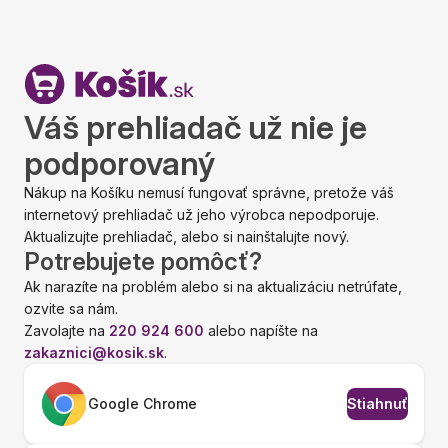
Váš prehliadač už nie je
podporovaný
Nákup na Košíku nemusí fungovať správne, pretože váš
internetový prehliadač už jeho výrobca nepodporuje.
Aktualizujte prehliadač, alebo si nainštalujte nový.
Potrebujete pomôcť?
Ak narazíte na problém alebo si na aktualizáciu netrúfate,
ozvite sa nám.
Zavolajte na
220 924 600
alebo napíšte na
zakaznici@kosik.sk
.
Google Chrome
Stiahnuť