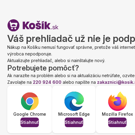
Váš prehliadač už nie je pod
Nákup na Košíku nemusí fungovať správne, pretože váš internet
výrobca nepodporuje.
Aktualizujte prehliadač, alebo si nainštalujte nový.
Potrebujete pomôcť?
Ak narazíte na problém alebo si na aktualizáciu netrúfate, ozvite
Zavolajte na
220 924 600
alebo napíšte na
zakaznici@kosik.
Google Chrome
Microsoft Edge
Mozilla Firefox
Stiahnuť
Stiahnuť
Stiahnuť