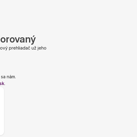
porovaný
ový prehliadač už jeho
 sa nám.
sk
.