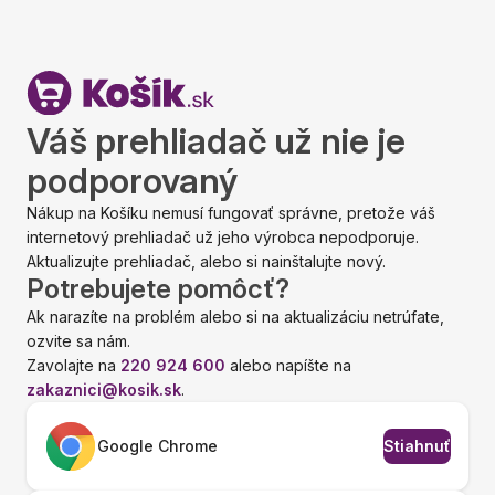
Váš prehliadač už nie je
podporovaný
Nákup na Košíku nemusí fungovať správne, pretože váš
internetový prehliadač už jeho výrobca nepodporuje.
Aktualizujte prehliadač, alebo si nainštalujte nový.
Potrebujete pomôcť?
Ak narazíte na problém alebo si na aktualizáciu netrúfate,
ozvite sa nám.
Zavolajte na
220 924 600
alebo napíšte na
zakaznici@kosik.sk
.
Google Chrome
Stiahnuť