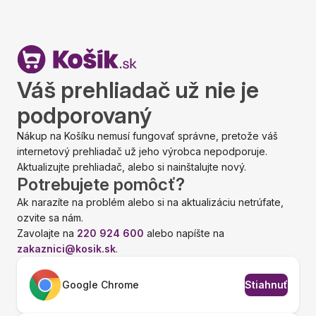
Váš prehliadač už nie je
podporovaný
Nákup na Košíku nemusí fungovať správne, pretože váš
internetový prehliadač už jeho výrobca nepodporuje.
Aktualizujte prehliadač, alebo si nainštalujte nový.
Potrebujete pomôcť?
Ak narazíte na problém alebo si na aktualizáciu netrúfate,
ozvite sa nám.
Zavolajte na
220 924 600
alebo napíšte na
zakaznici@kosik.sk
.
Google Chrome
Stiahnuť