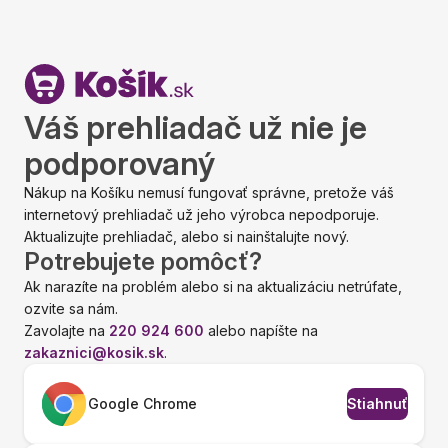
Váš prehliadač už nie je
podporovaný
Nákup na Košíku nemusí fungovať správne, pretože váš
internetový prehliadač už jeho výrobca nepodporuje.
Aktualizujte prehliadač, alebo si nainštalujte nový.
Potrebujete pomôcť?
Ak narazíte na problém alebo si na aktualizáciu netrúfate,
ozvite sa nám.
Zavolajte na
220 924 600
alebo napíšte na
zakaznici@kosik.sk
.
Google Chrome
Stiahnuť