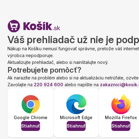
Váš prehliadač už nie je pod
Nákup na Košíku nemusí fungovať správne, pretože váš internet
výrobca nepodporuje.
Aktualizujte prehliadač, alebo si nainštalujte nový.
Potrebujete pomôcť?
Ak narazíte na problém alebo si na aktualizáciu netrúfate, ozvite
Zavolajte na
220 924 600
alebo napíšte na
zakaznici@kosik.
Google Chrome
Microsoft Edge
Mozilla Firefox
Stiahnuť
Stiahnuť
Stiahnuť