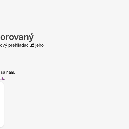
porovaný
ový prehliadač už jeho
 sa nám.
sk
.