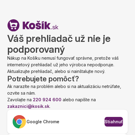
Váš prehliadač už nie je
podporovaný
Nákup na Košíku nemusí fungovať správne, pretože váš
internetový prehliadač už jeho výrobca nepodporuje.
Aktualizujte prehliadač, alebo si nainštalujte nový.
Potrebujete pomôcť?
Ak narazíte na problém alebo si na aktualizáciu netrúfate,
ozvite sa nám.
Zavolajte na
220 924 600
alebo napíšte na
zakaznici@kosik.sk
.
Google Chrome
Stiahnuť