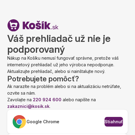
Váš prehliadač už nie je
podporovaný
Nákup na Košíku nemusí fungovať správne, pretože váš
internetový prehliadač už jeho výrobca nepodporuje.
Aktualizujte prehliadač, alebo si nainštalujte nový.
Potrebujete pomôcť?
Ak narazíte na problém alebo si na aktualizáciu netrúfate,
ozvite sa nám.
Zavolajte na
220 924 600
alebo napíšte na
zakaznici@kosik.sk
.
Google Chrome
Stiahnuť