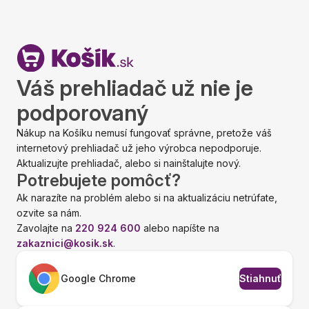
Váš prehliadač už nie je
podporovaný
Nákup na Košíku nemusí fungovať správne, pretože váš
internetový prehliadač už jeho výrobca nepodporuje.
Aktualizujte prehliadač, alebo si nainštalujte nový.
Potrebujete pomôcť?
Ak narazíte na problém alebo si na aktualizáciu netrúfate,
ozvite sa nám.
Zavolajte na
220 924 600
alebo napíšte na
zakaznici@kosik.sk
.
Google Chrome
Stiahnuť