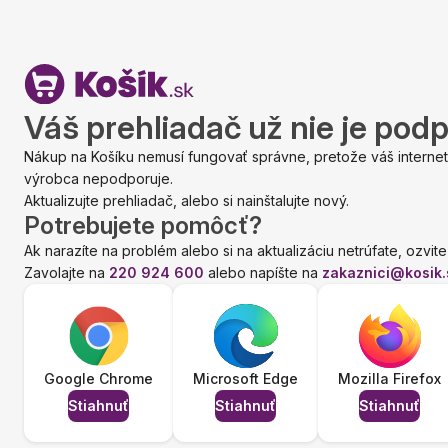
Váš prehliadač už nie je pod
Nákup na Košíku nemusí fungovať správne, pretože váš internet
výrobca nepodporuje.
Aktualizujte prehliadač, alebo si nainštalujte nový.
Potrebujete pomôcť?
Ak narazíte na problém alebo si na aktualizáciu netrúfate, ozvite
Zavolajte na
220 924 600
alebo napíšte na
zakaznici@kosik.
Google Chrome
Microsoft Edge
Mozilla Firefox
Stiahnuť
Stiahnuť
Stiahnuť