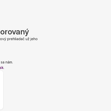
porovaný
ový prehliadač už jeho
 sa nám.
sk
.