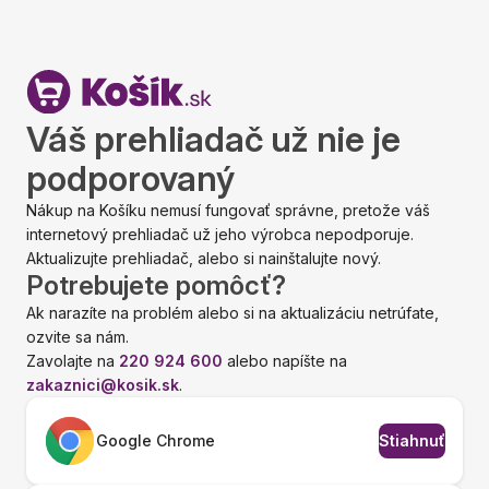
Váš prehliadač už nie je
podporovaný
Nákup na Košíku nemusí fungovať správne, pretože váš
internetový prehliadač už jeho výrobca nepodporuje.
Aktualizujte prehliadač, alebo si nainštalujte nový.
Potrebujete pomôcť?
Ak narazíte na problém alebo si na aktualizáciu netrúfate,
ozvite sa nám.
Zavolajte na
220 924 600
alebo napíšte na
zakaznici@kosik.sk
.
Google Chrome
Stiahnuť