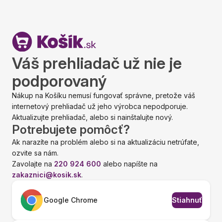
Váš prehliadač už nie je
podporovaný
Nákup na Košíku nemusí fungovať správne, pretože váš
internetový prehliadač už jeho výrobca nepodporuje.
Aktualizujte prehliadač, alebo si nainštalujte nový.
Potrebujete pomôcť?
Ak narazíte na problém alebo si na aktualizáciu netrúfate,
ozvite sa nám.
Zavolajte na
220 924 600
alebo napíšte na
zakaznici@kosik.sk
.
Google Chrome
Stiahnuť