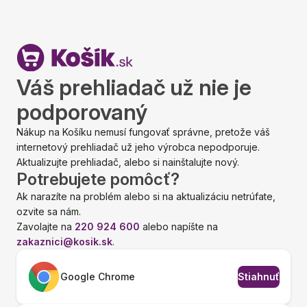
Váš prehliadač už nie je
podporovaný
Nákup na Košíku nemusí fungovať správne, pretože váš
internetový prehliadač už jeho výrobca nepodporuje.
Aktualizujte prehliadač, alebo si nainštalujte nový.
Potrebujete pomôcť?
Ak narazíte na problém alebo si na aktualizáciu netrúfate,
ozvite sa nám.
Zavolajte na
220 924 600
alebo napíšte na
zakaznici@kosik.sk
.
Google Chrome
Stiahnuť