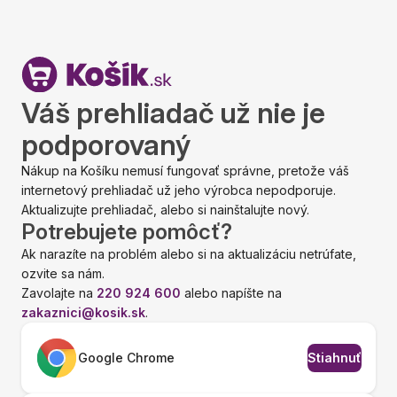
Váš prehliadač už nie je
podporovaný
Nákup na Košíku nemusí fungovať správne, pretože váš
internetový prehliadač už jeho výrobca nepodporuje.
Aktualizujte prehliadač, alebo si nainštalujte nový.
Potrebujete pomôcť?
Ak narazíte na problém alebo si na aktualizáciu netrúfate,
ozvite sa nám.
Zavolajte na
220 924 600
alebo napíšte na
zakaznici@kosik.sk
.
Google Chrome
Stiahnuť