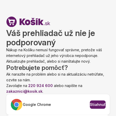
Váš prehliadač už nie je
podporovaný
Nákup na Košíku nemusí fungovať správne, pretože váš
internetový prehliadač už jeho výrobca nepodporuje.
Aktualizujte prehliadač, alebo si nainštalujte nový.
Potrebujete pomôcť?
Ak narazíte na problém alebo si na aktualizáciu netrúfate,
ozvite sa nám.
Zavolajte na
220 924 600
alebo napíšte na
zakaznici@kosik.sk
.
Google Chrome
Stiahnuť