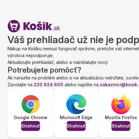
Váš prehliadač už nie je pod
Nákup na Košíku nemusí fungovať správne, pretože váš internet
výrobca nepodporuje.
Aktualizujte prehliadač, alebo si nainštalujte nový.
Potrebujete pomôcť?
Ak narazíte na problém alebo si na aktualizáciu netrúfate, ozvite
Zavolajte na
220 924 600
alebo napíšte na
zakaznici@kosik.
Google Chrome
Microsoft Edge
Mozilla Firefox
Stiahnuť
Stiahnuť
Stiahnuť