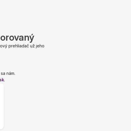
porovaný
ový prehliadač už jeho
 sa nám.
sk
.