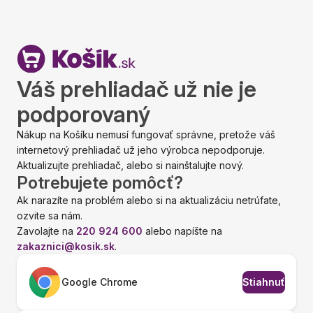
Váš prehliadač už nie je
podporovaný
Nákup na Košíku nemusí fungovať správne, pretože váš
internetový prehliadač už jeho výrobca nepodporuje.
Aktualizujte prehliadač, alebo si nainštalujte nový.
Potrebujete pomôcť?
Ak narazíte na problém alebo si na aktualizáciu netrúfate,
ozvite sa nám.
Zavolajte na
220 924 600
alebo napíšte na
zakaznici@kosik.sk
.
Google Chrome
Stiahnuť