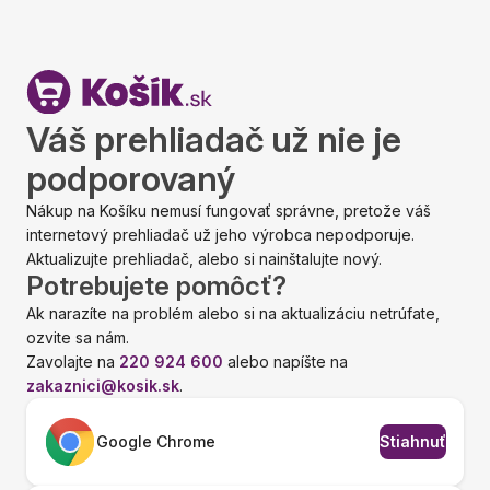
Váš prehliadač už nie je
podporovaný
Nákup na Košíku nemusí fungovať správne, pretože váš
internetový prehliadač už jeho výrobca nepodporuje.
Aktualizujte prehliadač, alebo si nainštalujte nový.
Potrebujete pomôcť?
Ak narazíte na problém alebo si na aktualizáciu netrúfate,
ozvite sa nám.
Zavolajte na
220 924 600
alebo napíšte na
zakaznici@kosik.sk
.
Google Chrome
Stiahnuť