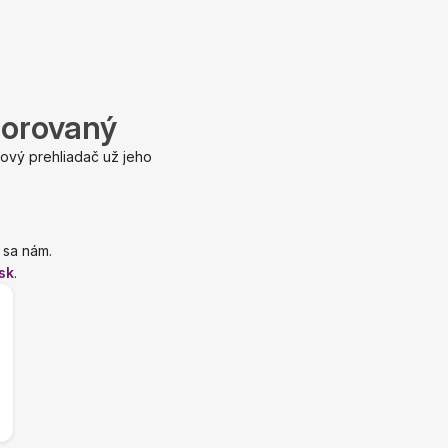
porovaný
ový prehliadač už jeho
 sa nám.
sk
.