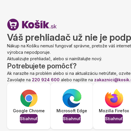
Váš prehliadač už nie je pod
Nákup na Košíku nemusí fungovať správne, pretože váš internet
výrobca nepodporuje.
Aktualizujte prehliadač, alebo si nainštalujte nový.
Potrebujete pomôcť?
Ak narazíte na problém alebo si na aktualizáciu netrúfate, ozvite
Zavolajte na
220 924 600
alebo napíšte na
zakaznici@kosik.
Google Chrome
Microsoft Edge
Mozilla Firefox
Stiahnuť
Stiahnuť
Stiahnuť