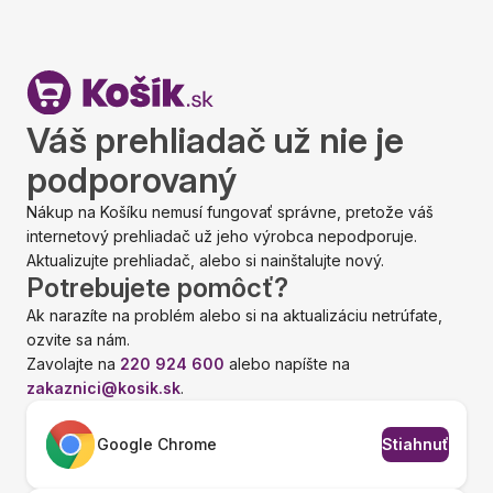
Váš prehliadač už nie je
podporovaný
Nákup na Košíku nemusí fungovať správne, pretože váš
internetový prehliadač už jeho výrobca nepodporuje.
Aktualizujte prehliadač, alebo si nainštalujte nový.
Potrebujete pomôcť?
Ak narazíte na problém alebo si na aktualizáciu netrúfate,
ozvite sa nám.
Zavolajte na
220 924 600
alebo napíšte na
zakaznici@kosik.sk
.
Google Chrome
Stiahnuť