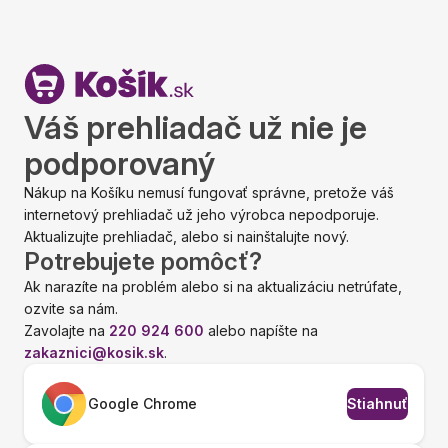
Váš prehliadač už nie je
podporovaný
Nákup na Košíku nemusí fungovať správne, pretože váš
internetový prehliadač už jeho výrobca nepodporuje.
Aktualizujte prehliadač, alebo si nainštalujte nový.
Potrebujete pomôcť?
Ak narazíte na problém alebo si na aktualizáciu netrúfate,
ozvite sa nám.
Zavolajte na
220 924 600
alebo napíšte na
zakaznici@kosik.sk
.
Google Chrome
Stiahnuť