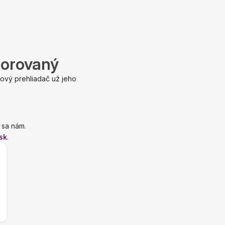
porovaný
ový prehliadač už jeho
 sa nám.
sk
.