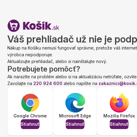
Váš prehliadač už nie je pod
Nákup na Košíku nemusí fungovať správne, pretože váš internet
výrobca nepodporuje.
Aktualizujte prehliadač, alebo si nainštalujte nový.
Potrebujete pomôcť?
Ak narazíte na problém alebo si na aktualizáciu netrúfate, ozvite
Zavolajte na
220 924 600
alebo napíšte na
zakaznici@kosik.
Google Chrome
Microsoft Edge
Mozilla Firefox
Stiahnuť
Stiahnuť
Stiahnuť