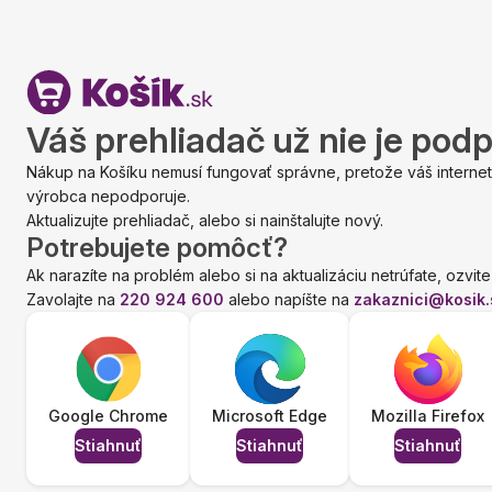
Váš prehliadač už nie je pod
Nákup na Košíku nemusí fungovať správne, pretože váš internet
výrobca nepodporuje.
Aktualizujte prehliadač, alebo si nainštalujte nový.
Potrebujete pomôcť?
Ak narazíte na problém alebo si na aktualizáciu netrúfate, ozvite
Zavolajte na
220 924 600
alebo napíšte na
zakaznici@kosik.
Google Chrome
Microsoft Edge
Mozilla Firefox
Stiahnuť
Stiahnuť
Stiahnuť