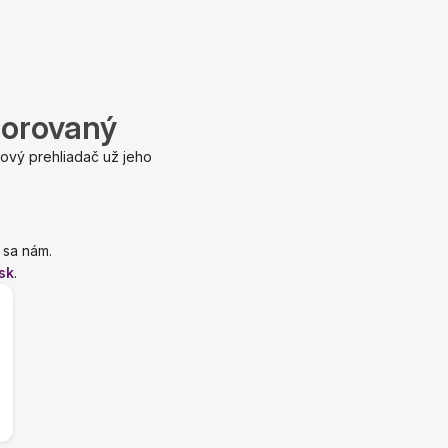
porovaný
ový prehliadač už jeho
 sa nám.
sk
.