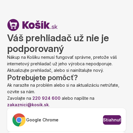
Váš prehliadač už nie je
podporovaný
Nákup na Košíku nemusí fungovať správne, pretože váš
internetový prehliadač už jeho výrobca nepodporuje.
Aktualizujte prehliadač, alebo si nainštalujte nový.
Potrebujete pomôcť?
Ak narazíte na problém alebo si na aktualizáciu netrúfate,
ozvite sa nám.
Zavolajte na
220 924 600
alebo napíšte na
zakaznici@kosik.sk
.
Google Chrome
Stiahnuť